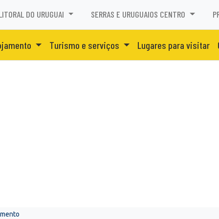
LITORAL DO URUGUAI
SERRAS E URUGUAIOS CENTRO
P
ojamento
Turismo e serviços
Lugares para visitar
amento