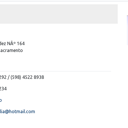
dez NÂº 164
 Sacramento
292 / (598) 4522 8938
234
b
_lia@hotmail.com