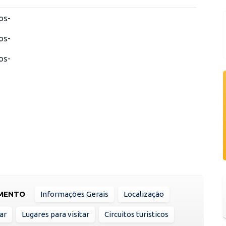
os-
os-
os-
AMENTO
Informações Gerais
Localização
ar
Lugares para visitar
Circuitos turisticos