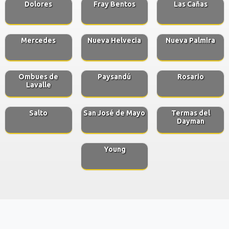
Dolores
Fray Bentos
Las Cañas
Mercedes
Nueva Helvecia
Nueva Palmira
Ombues de
Paysandú
Rosario
Lavalle
Salto
San José de Mayo
Termas del
Dayman
Young