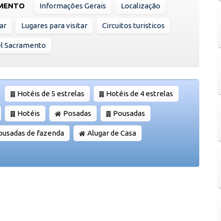
AMENTO
Informações Gerais
Localização
ar
Lugares para visitar
Circuitos turisticos
el Sacramento
Hotéis de 5 estrelas
Hotéis de 4 estrelas
Hotéis
Posadas
Pousadas
ousadas de fazenda
Alugar de Casa