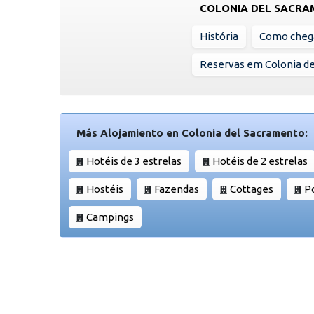
COLONIA DEL SACR
História
Como cheg
Reservas em Colonia d
Más Alojamiento en Colonia del Sacramento:
Hotéis de 3 estrelas
Hotéis de 2 estrelas
Hostéis
Fazendas
Cottages
P
Campings