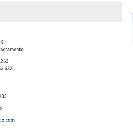
19
 Sacramento
.263
62.622
135
b
llo.com