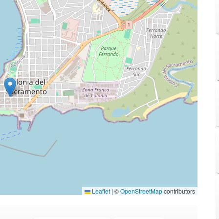
Leaflet
|
©
OpenStreetMap
contributors