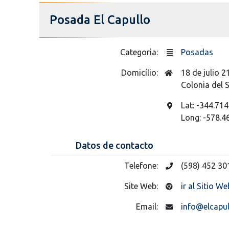
Posada El Capullo
Categoria:
Posadas
Domicílio:
18 de julio 2
Colonia del
Lat: -344.714
Long: -578.4
Datos de contacto
Telefone:
(598) 452 30
Site Web:
ir al Sitio We
Email:
info@elcapu