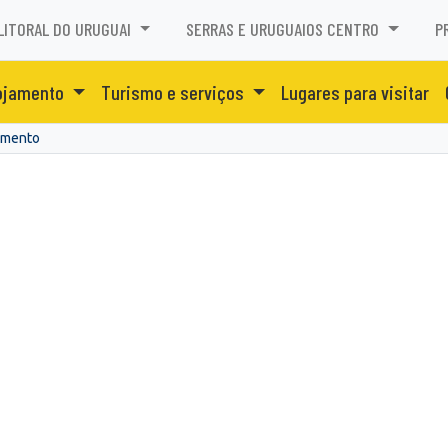
LITORAL DO URUGUAI
SERRAS E URUGUAIOS CENTRO
P
ojamento
Turismo e serviços
Lugares para visitar
amento