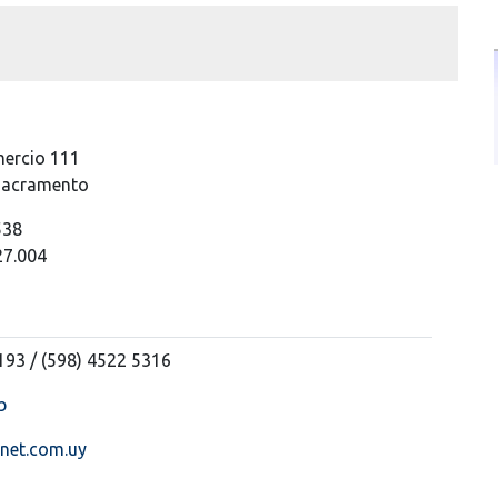
mercio 111
 Sacramento
538
27.004
193 / (598) 4522 5316
b
net.com.uy