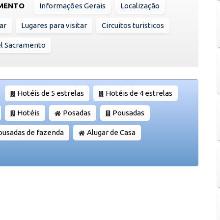
AMENTO
Informações Gerais
Localização
ar
Lugares para visitar
Circuitos turisticos
el Sacramento
Hotéis de 5 estrelas
Hotéis de 4 estrelas
Hotéis
Posadas
Pousadas
ousadas de fazenda
Alugar de Casa