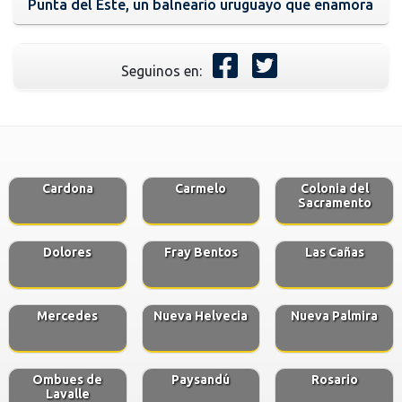
Punta del Este, un balneario uruguayo que enamora
Seguinos en:
Cardona
Carmelo
Colonia del
Sacramento
Dolores
Fray Bentos
Las Cañas
Mercedes
Nueva Helvecia
Nueva Palmira
Ombues de
Paysandú
Rosario
Lavalle