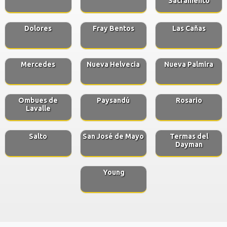
Sacramento
Dolores
Fray Bentos
Las Cañas
Mercedes
Nueva Helvecia
Nueva Palmira
Ombues de
Paysandú
Rosario
Lavalle
Salto
San José de Mayo
Termas del
Dayman
Young