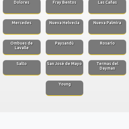
Dolores
Fray Bentos
Las Cañas
Mercedes
Nueva Helvecia
Nueva Palmira
Ombues de
Paysandú
Rosario
Lavalle
Salto
San José de Mayo
Termas del
Dayman
Young