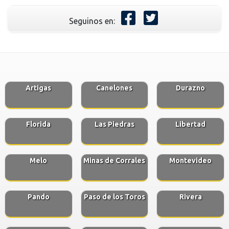
Seguinos en:
Artigas
Canelones
Durazno
Florida
Las Piedras
Libertad
Melo
Minas de Corrales
Montevideo
Pando
Paso de los Toros
Rivera