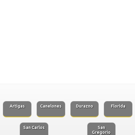
Artigas
Canelones
Durazno
Florida
San Carlos
San
Gregorio