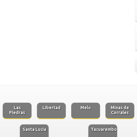
Las
Libertad
Melo
Minas de
Piedras
Corrales
Santa Lucia
Tacuarembo