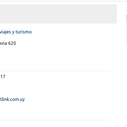
viajes y turismo
avia 620
417
tlink.com.uy