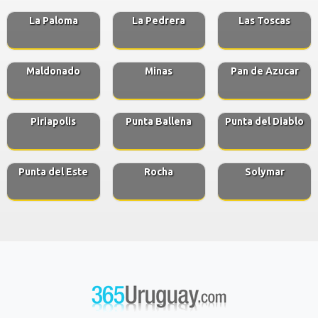
La Paloma
La Pedrera
Las Toscas
Maldonado
Minas
Pan de Azucar
Piriapolis
Punta Ballena
Punta del Diablo
Punta del Este
Rocha
Solymar