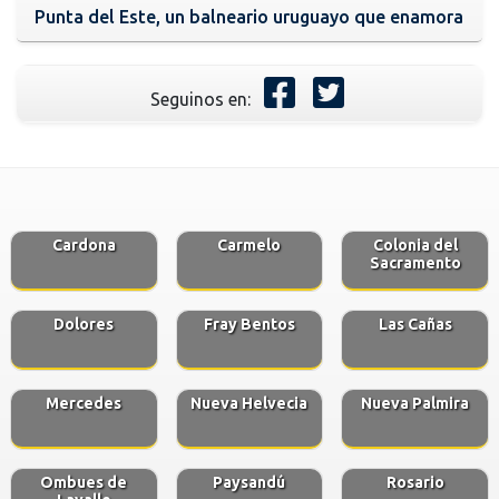
Punta del Este, un balneario uruguayo que enamora
Seguinos en:
Cardona
Carmelo
Colonia del
Sacramento
Dolores
Fray Bentos
Las Cañas
Mercedes
Nueva Helvecia
Nueva Palmira
Ombues de
Paysandú
Rosario