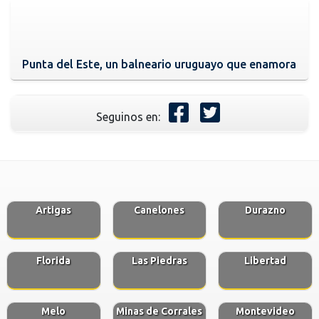
Punta del Este, un balneario uruguayo que enamora
Seguinos en:
Artigas
Canelones
Durazno
Florida
Las Piedras
Libertad
Melo
Minas de Corrales
Montevideo