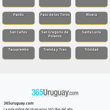
Pando
Paso de los Toros
Rivera
San Carlos
San Gregorio de
Santa Lucia
Polanco
Tacuarembo
Treinta y Tres
Trinidad
365uruguay.com
La guía online de Uruguai los 365 días del año