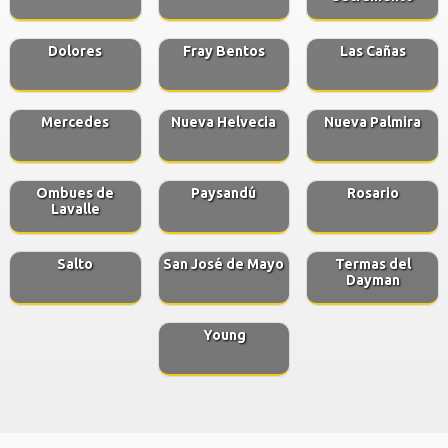
Dolores
Fray Bentos
Las Cañas
Mercedes
Nueva Helvecia
Nueva Palmira
Ombues de
Paysandú
Rosario
Lavalle
Salto
San José de Mayo
Termas del
Dayman
Young