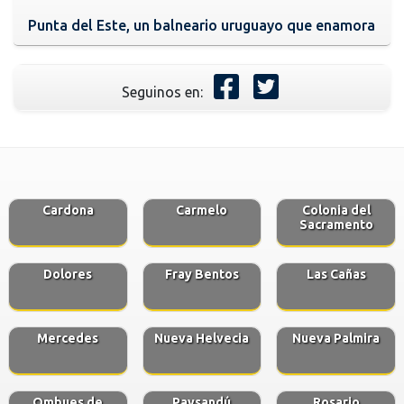
Punta del Este, un balneario uruguayo que enamora
Seguinos en:
Cardona
Carmelo
Colonia del
Sacramento
Dolores
Fray Bentos
Las Cañas
Mercedes
Nueva Helvecia
Nueva Palmira
Ombues de
Paysandú
Rosario