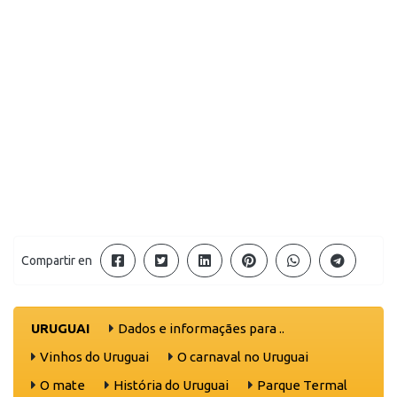
Compartir en
URUGUAI
Dados e informaçães para ..
Vinhos do Uruguai
O carnaval no Uruguai
O mate
História do Uruguai
Parque Termal