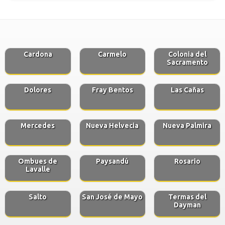
Cardona
Carmelo
Colonia del
Sacramento
Dolores
Fray Bentos
Las Cañas
Mercedes
Nueva Helvecia
Nueva Palmira
Ombues de
Paysandú
Rosario
Lavalle
Salto
San José de Mayo
Termas del
Dayman