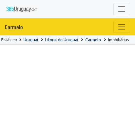
Carmelo
Estás en
Uruguai
Litoral do Uruguai
Carmelo
Imobiliárias