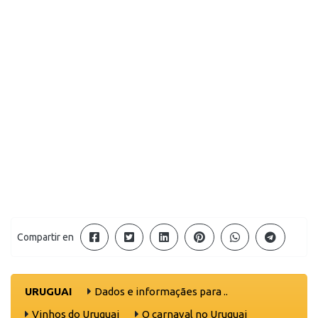
Compartir en
URUGUAI
Dados e informaçães para ..
Vinhos do Uruguai
O carnaval no Uruguai