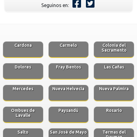
Seguinos en:
Cardona
Carmelo
Colonia del
Sacramento
Dolores
Fray Bentos
Las Cañas
Mercedes
Nueva Helvecia
Nueva Palmira
Ombues de
Paysandú
Rosario
Lavalle
Salto
San José de Mayo
Termas del
Dayman