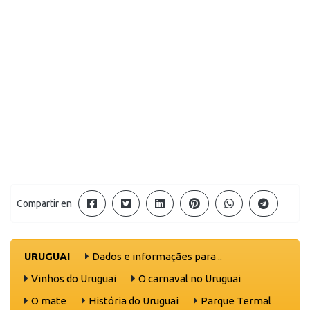
Compartir en
URUGUAI
Dados e informaçães para ..
Vinhos do Uruguai
O carnaval no Uruguai
O mate
História do Uruguai
Parque Termal