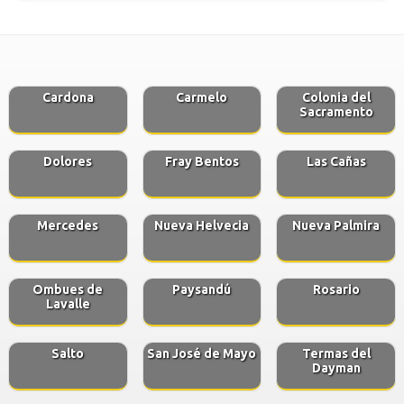
Cardona
Carmelo
Colonia del
Sacramento
Dolores
Fray Bentos
Las Cañas
Mercedes
Nueva Helvecia
Nueva Palmira
Ombues de
Paysandú
Rosario
Lavalle
Salto
San José de Mayo
Termas del
Dayman