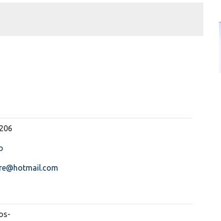
6206
b
ere@hotmail.com
os-