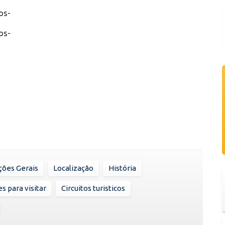
os-
os-
ções Gerais
Localização
História
s para visitar
Circuitos turisticos