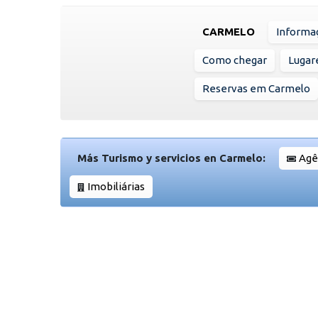
CARMELO
Informa
Como chegar
Lugare
Reservas em Carmelo
Más Turismo y servicios en Carmelo:
Agê
Imobiliárias