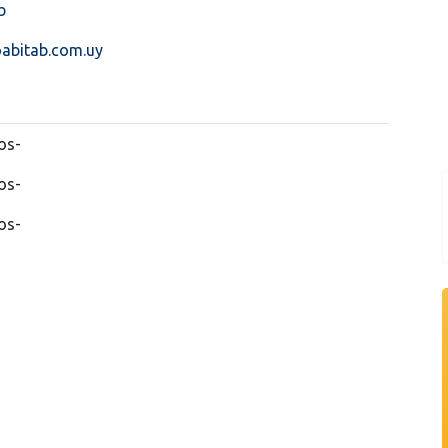
b
bitab.com.uy
os-
os-
os-