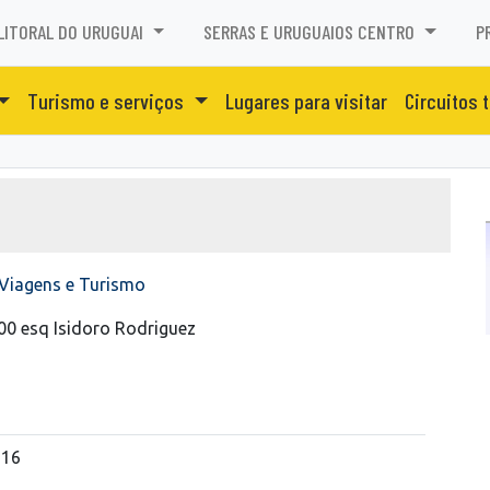
LITORAL DO URUGUAI
SERRAS E URUGUAIOS CENTRO
P
Turismo e serviços
Lugares para visitar
Circuitos 
Viagens e Turismo
300 esq Isidoro Rodriguez
516