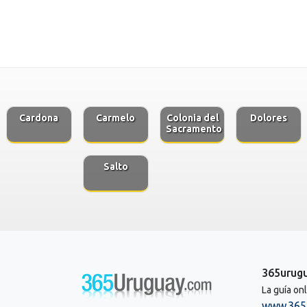
Cardona
Carmelo
Colonia del
Dolores
Sacramento
Salto
365urug
La guía on
www.365