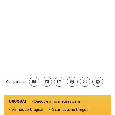
Compartir en
URUGUAI
Dados e informaçães para ..
Vinhos do Uruguai
O carnaval no Uruguai