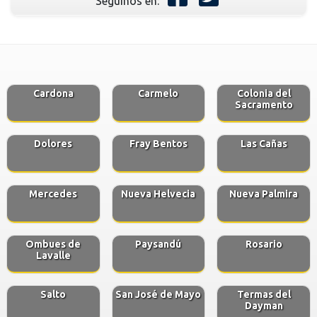
Seguinos en:
Cardona
Carmelo
Colonia del
Sacramento
Dolores
Fray Bentos
Las Cañas
Mercedes
Nueva Helvecia
Nueva Palmira
Ombues de
Paysandú
Rosario
Lavalle
Salto
San José de Mayo
Termas del
Dayman