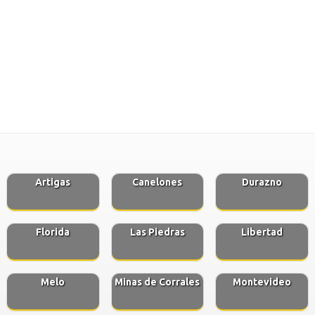
Artigas
Canelones
Durazno
Florida
Las Piedras
Libertad
Melo
Minas de Corrales
Montevideo