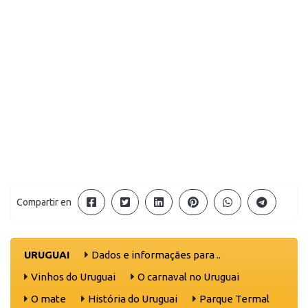
Compartir en
URUGUAI
Dados e informaçães para ..
Vinhos do Uruguai
O carnaval no Uruguai
O mate
História do Uruguai
Parque Termal