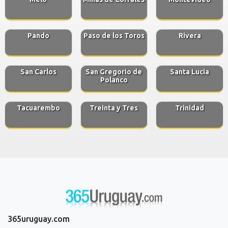
Pando
Paso de los Toros
Rivera
San Carlos
San Gregorio de
Santa Lucia
Polanco
Tacuarembo
Treinta y Tres
Trinidad
365uruguay.com