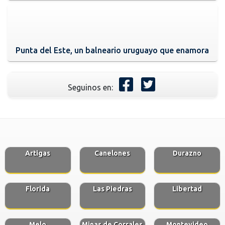
Punta del Este, un balneario uruguayo que enamora
Seguinos en:
Artigas
Canelones
Durazno
Florida
Las Piedras
Libertad
Melo
Minas de Corrales
Montevideo