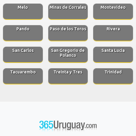
Melo
Minas de Corrales
Montevideo
Pando
Paso de los Toros
Rivera
San Carlos
San Gregorio de
Santa Lucia
Polanco
Tacuarembo
Treinta y Tres
Trinidad