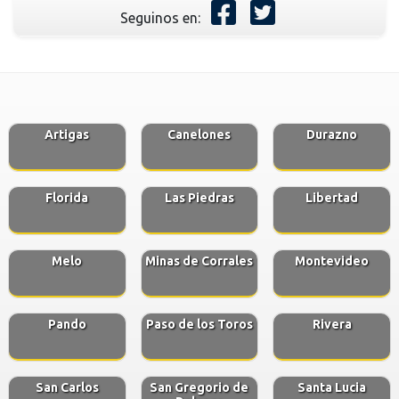
Seguinos en:
Artigas
Canelones
Durazno
Florida
Las Piedras
Libertad
Melo
Minas de Corrales
Montevideo
Pando
Paso de los Toros
Rivera
San Carlos
San Gregorio de
Santa Lucia