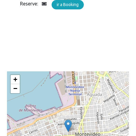
Reserve:
ir a Booking
+
−