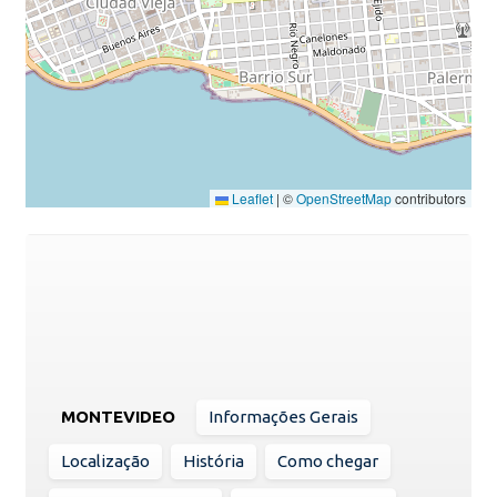
Leaflet
|
©
OpenStreetMap
contributors
MONTEVIDEO
Informações Gerais
Localização
História
Como chegar