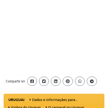
Compartir en
URUGUAI
Dados e informaçães para ..
Vinhos do Uruguai
O carnaval no Uruguai