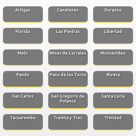
Artigas
Canelones
Durazno
Florida
Las Piedras
Libertad
Melo
Minas de Corrales
Montevideo
Pando
Paso de los Toros
Rivera
San Carlos
San Gregorio de
Santa Lucia
Polanco
Tacuarembo
Treinta y Tres
Trinidad