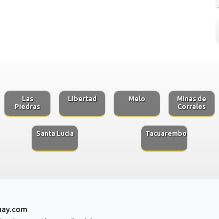
Las
Libertad
Melo
Minas de
Piedras
Corrales
Santa Lucia
Tacuarembo
uay.com