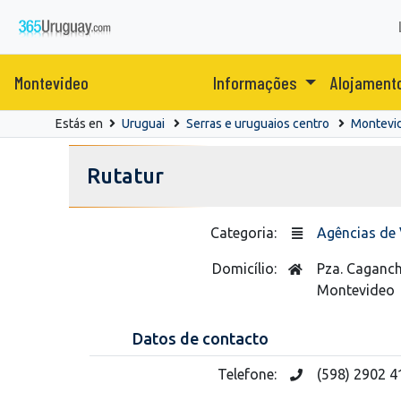
Montevideo
Informações
Alojament
Estás en
Uruguai
Serras e uruguaios centro
Montevi
Rutatur
Categoria:
Agências de 
Domicílio:
Pza. Caganc
Montevideo
Datos de contacto
Telefone:
(598) 2902 4