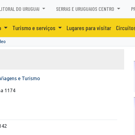
LITORAL DO URUGUAI
SERRAS E URUGUAIOS CENTRO
P
o
Turismo e serviços
Lugares para visitar
Circuito
deo
Viagens e Turismo
ha 1174
142