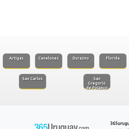
Artigas
Canelones
Durazno
Florida
San Carlos
San
Gregorio
de Polanco
365urug