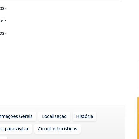
os-
os-
os-
rmações Gerais
Localização
História
s para visitar
Circuitos turisticos