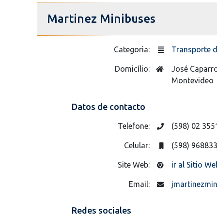
Martinez Minibuses
Categoria:
Transporte 
Domicílio:
José Caparr
Montevideo
Datos de contacto
Telefone:
(598) 02 35
Celular:
(598) 96883
Site Web:
ir al Sitio We
Email:
jmartinezmi
Redes sociales