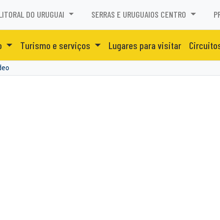
LITORAL DO URUGUAI
SERRAS E URUGUAIOS CENTRO
P
o
Turismo e serviços
Lugares para visitar
Circuito
deo