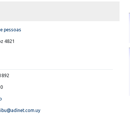
de pessoas
oz 4821
51892
30
b
nibu@adinet.com.uy