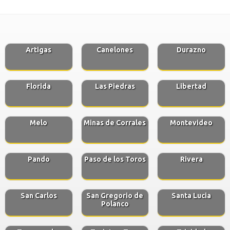
Artigas
Canelones
Durazno
Florida
Las Piedras
Libertad
Melo
Minas de Corrales
Montevideo
Pando
Paso de los Toros
Rivera
San Carlos
San Gregorio de
Santa Lucia
Polanco