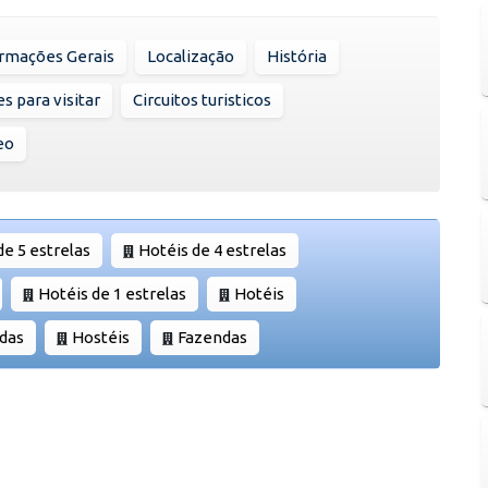
rmações Gerais
Localização
História
s para visitar
Circuitos turisticos
eo
de 5 estrelas
Hotéis de 4 estrelas
Hotéis de 1 estrelas
Hotéis
das
Hostéis
Fazendas