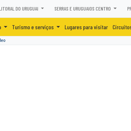
LITORAL DO URUGUAI
SERRAS E URUGUAIOS CENTRO
P
o
Turismo e serviços
Lugares para visitar
Circuito
deo