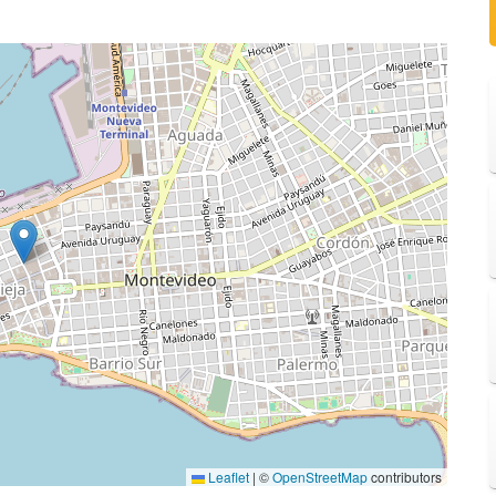
Leaflet
|
©
OpenStreetMap
contributors