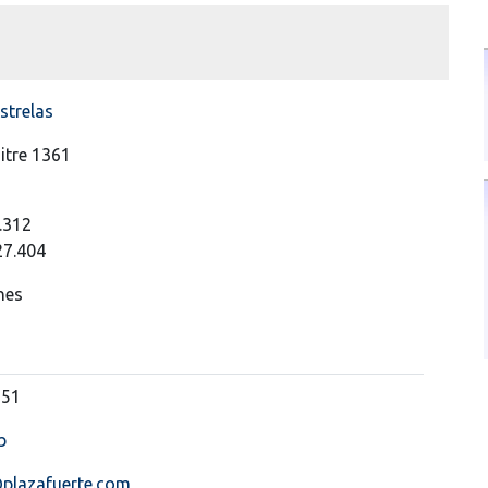
strelas
itre 1361
.312
27.404
nes
651
b
@plazafuerte.com