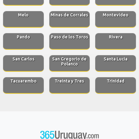
Melo
Minas de Corrales
Montevideo
Pando
Paso de los Toros
Rivera
San Carlos
San Gregorio de
Santa Lucia
Polanco
Tacuarembo
Treinta y Tres
Trinidad