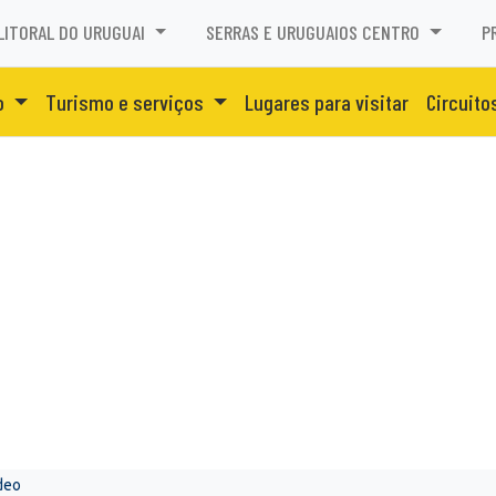
LITORAL DO URUGUAI
SERRAS E URUGUAIOS CENTRO
P
o
Turismo e serviços
Lugares para visitar
Circuito
deo