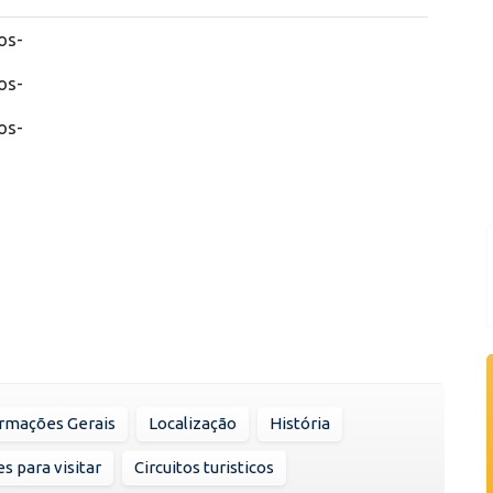
os-
os-
os-
rmações Gerais
Localização
História
s para visitar
Circuitos turisticos