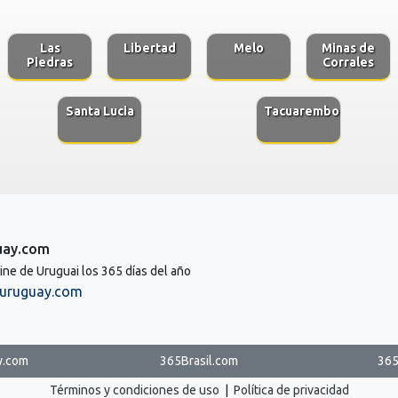
Las
Libertad
Melo
Minas de
Piedras
Corrales
Santa Lucia
Tacuarembo
uay.com
line de Uruguai los 365 días del año
uruguay.com
y.com
365Brasil.com
365
Términos y condiciones de uso
|
Política de privacidad