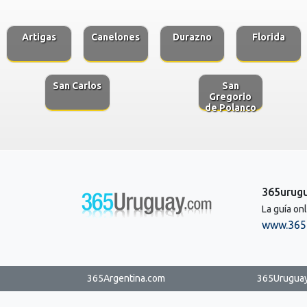
Artigas
Canelones
Durazno
Florida
San Carlos
San
Gregorio
de Polanco
365urug
La guía on
www.365
365Argentina.com
365Urugua