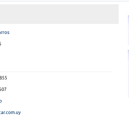
arros
5
3855
607
b
ar.com.uy