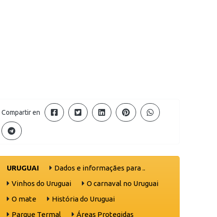
Compartir en
URUGUAI
Dados e informaçães para ..
Vinhos do Uruguai
O carnaval no Uruguai
O mate
História do Uruguai
Parque Termal
Áreas Protegidas