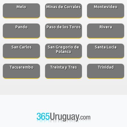
Melo
Minas de Corrales
Montevideo
Pando
Paso de los Toros
Rivera
San Carlos
San Gregorio de
Santa Lucia
Polanco
Tacuarembo
Treinta y Tres
Trinidad