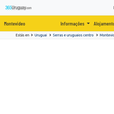
Montevideo
Informações
Alojament
Estás en
Uruguai
Serras e uruguaios centro
Montevi