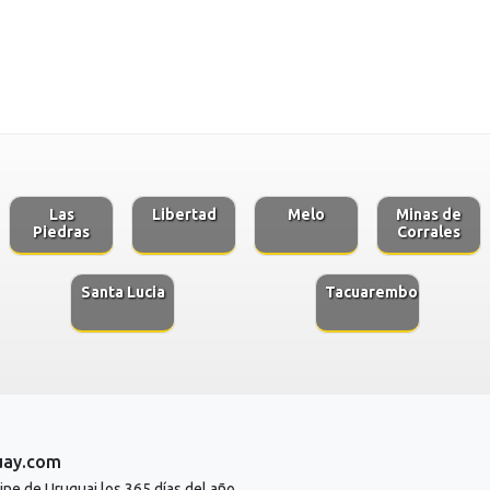
Las
Libertad
Melo
Minas de
Piedras
Corrales
Santa Lucia
Tacuarembo
uay.com
line de Uruguai los 365 días del año