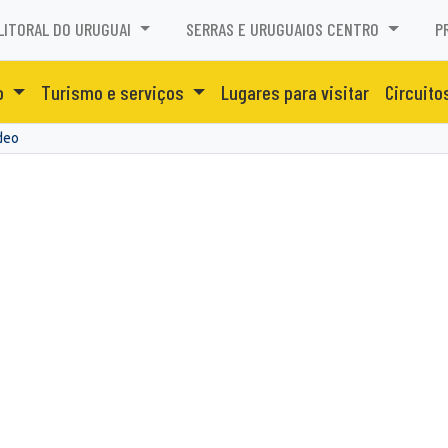
LITORAL DO URUGUAI
SERRAS E URUGUAIOS CENTRO
P
o
Turismo e serviços
Lugares para visitar
Circuito
deo