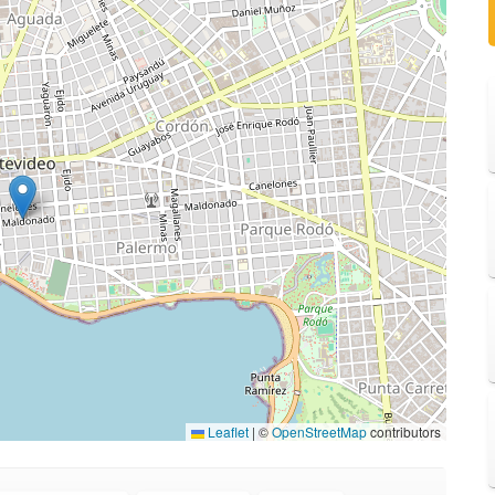
Leaflet
|
©
OpenStreetMap
contributors