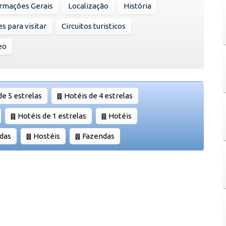
rmações Gerais
Localização
História
s para visitar
Circuitos turisticos
eo
de 5 estrelas
Hotéis de 4 estrelas
Hotéis de 1 estrelas
Hotéis
das
Hostéis
Fazendas