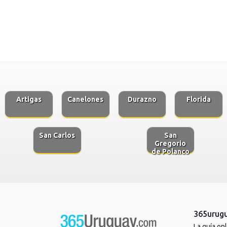
Artigas
Canelones
Durazno
Florida
San Carlos
San
Gregorio
de Polanco
365urug
La guía on