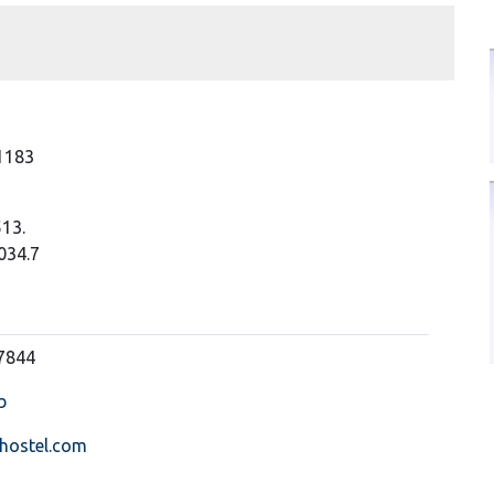
1183
513.
034.7
 7844
b
ehostel.com