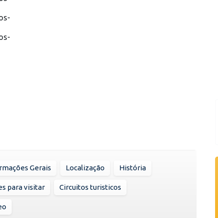
os-
os-
rmações Gerais
Localização
História
s para visitar
Circuitos turisticos
eo