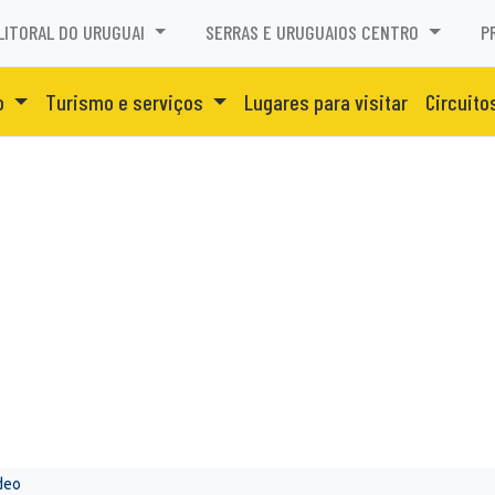
LITORAL DO URUGUAI
SERRAS E URUGUAIOS CENTRO
P
o
Turismo e serviços
Lugares para visitar
Circuito
deo