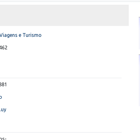
Viagens e Turismo
 462
881
b
.uy
os-