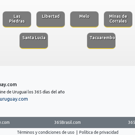
Las
Libertad
Melo
Minas de
Piedras
Corrales
Santa Lucia
Tacuarembo
uay.com
line de Uruguai los 365 días del año
uruguay.com
y.com
365Brasil.com
365
Términos y condiciones de uso
|
Política de privacidad