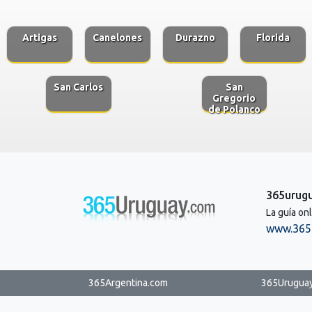
Artigas
Canelones
Durazno
Florida
San Carlos
San
Gregorio
de Polanco
365urug
La guía on
www.365
365Argentina.com
365Urugua