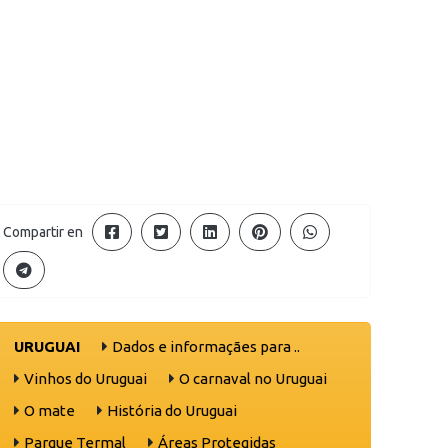
Compartir en
URUGUAI
Dados e informaçães para ..
Vinhos do Uruguai
O carnaval no Uruguai
O mate
História do Uruguai
Parque Termal
Áreas Protegidas