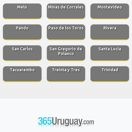
Melo
Minas de Corrales
Montevideo
Pando
Paso de los Toros
Rivera
San Carlos
San Gregorio de
Santa Lucia
Polanco
Tacuarembo
Treinta y Tres
Trinidad