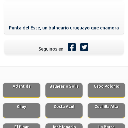
Punta del Este, un balneario uruguayo que enamora
Seguinos en:
Atlantida
Balneario Solis
Cabo Polonio
Chuy
Costa Azul
Cuchilla Alta
El Pinar
José Ignacio
La Barra