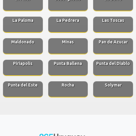
La Paloma
La Pedrera
Las Toscas
Maldonado
Minas
Pan de Azucar
Piriapolis
Punta Ballena
Punta del Diablo
Punta del Este
Rocha
Solymar