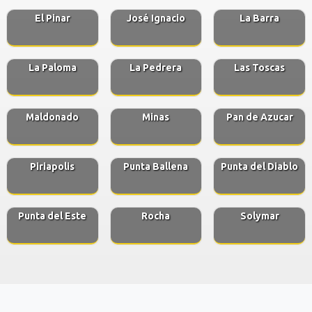
El Pinar
José Ignacio
La Barra
La Paloma
La Pedrera
Las Toscas
Maldonado
Minas
Pan de Azucar
Piriapolis
Punta Ballena
Punta del Diablo
Punta del Este
Rocha
Solymar