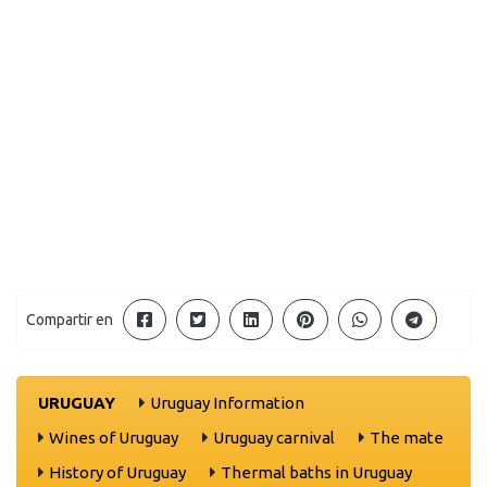
Compartir en
URUGUAY
Uruguay Information
Wines of Uruguay
Uruguay carnival
The mate
History of Uruguay
Thermal baths in Uruguay