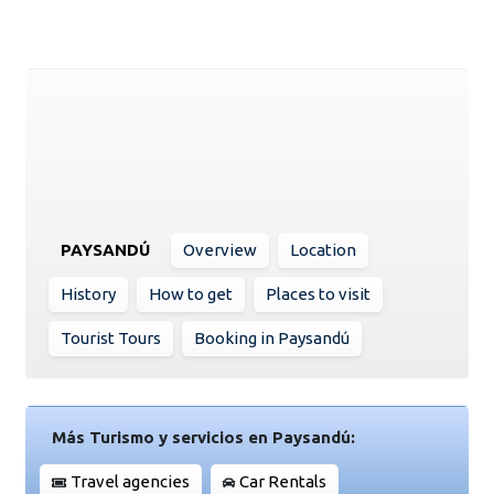
PAYSANDÚ
Overview
Location
History
How to get
Places to visit
Tourist Tours
Booking in Paysandú
Más Turismo y servicios en Paysandú:
Travel agencies
Car Rentals