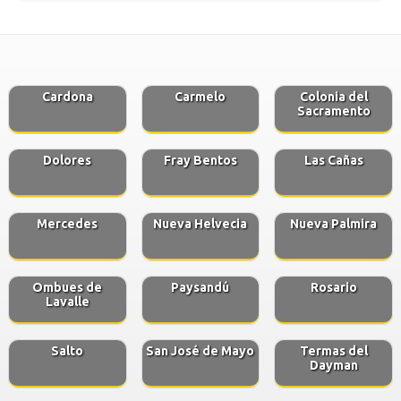
Cardona
Carmelo
Colonia del
Sacramento
Dolores
Fray Bentos
Las Cañas
Mercedes
Nueva Helvecia
Nueva Palmira
Ombues de
Paysandú
Rosario
Lavalle
Salto
San José de Mayo
Termas del
Dayman