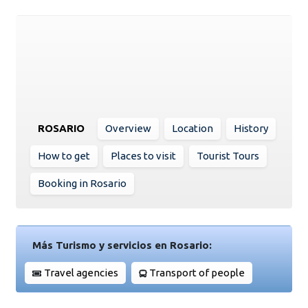
ROSARIO
Overview
Location
History
How to get
Places to visit
Tourist Tours
Booking in Rosario
Más Turismo y servicios en Rosario:
Travel agencies
Transport of people