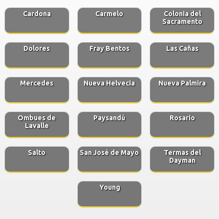
Cardona
Carmelo
Colonia del
Sacramento
Dolores
Fray Bentos
Las Cañas
Mercedes
Nueva Helvecia
Nueva Palmira
Ombues de
Paysandú
Rosario
Lavalle
Salto
San José de Mayo
Termas del
Dayman
Young