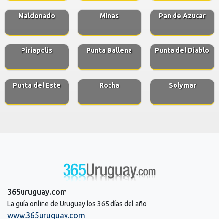
Maldonado
Minas
Pan de Azucar
Piriapolis
Punta Ballena
Punta del Diablo
Punta del Este
Rocha
Solymar
365uruguay.com
La guía online de Uruguay los 365 días del año
www.365uruguay.com