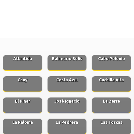
Atlantida
Balneario Solis
Cabo Polonio
Chuy
Costa Azul
Cuchilla Alta
El Pinar
José Ignacio
La Barra
La Paloma
La Pedrera
Las Toscas