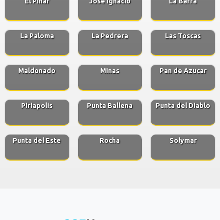
El Pinar
José Ignacio
La Barra
La Paloma
La Pedrera
Las Toscas
Maldonado
Minas
Pan de Azucar
Piriapolis
Punta Ballena
Punta del Diablo
Punta del Este
Rocha
Solymar