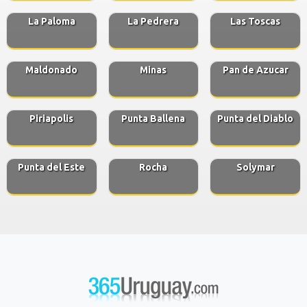
La Paloma
La Pedrera
Las Toscas
Maldonado
Minas
Pan de Azucar
Piriapolis
Punta Ballena
Punta del Diablo
Punta del Este
Rocha
Solymar