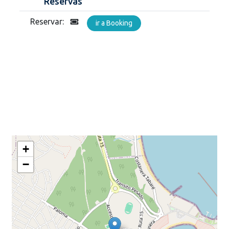
Reservas
Reservar:
ir a Booking
+
−