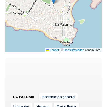
Leaflet
|
©
OpenStreetMap
contributors
LA PALOMA
Información general
Ubicación
Historia
Como llegar