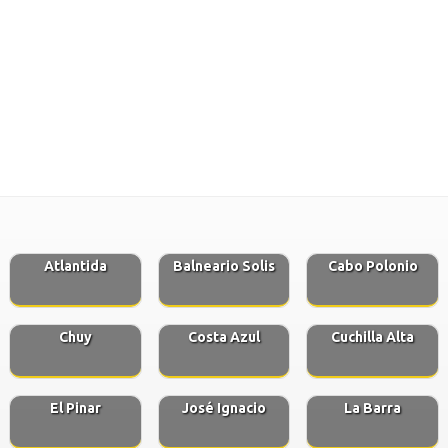
Atlantida
Balneario Solis
Cabo Polonio
Chuy
Costa Azul
Cuchilla Alta
El Pinar
José Ignacio
La Barra