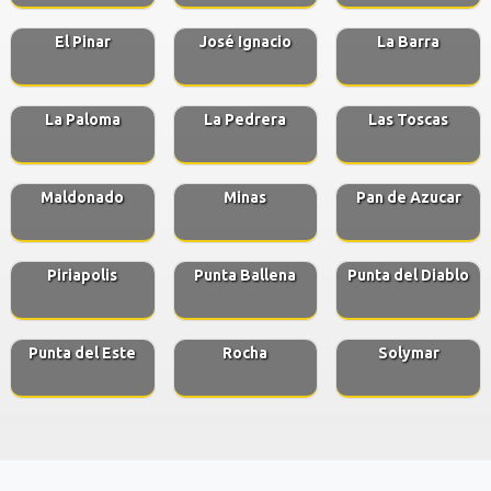
El Pinar
José Ignacio
La Barra
La Paloma
La Pedrera
Las Toscas
Maldonado
Minas
Pan de Azucar
Piriapolis
Punta Ballena
Punta del Diablo
Punta del Este
Rocha
Solymar