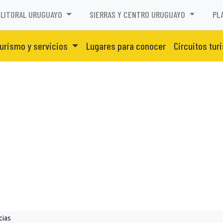
LITORAL URUGUAYO
SIERRAS Y CENTRO URUGUAYO
PL
urismo y servicios
Lugares para conocer
Circuitos tur
cias