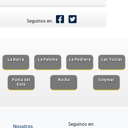
Seguinos en:
La Barra
La Paloma
La Pedrera
Las Toscas
Punta del
Rocha
Solymar
Este
Seguinos en:
Nosotros