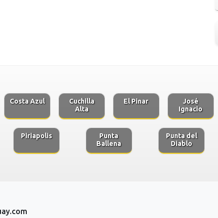
Costa Azul
Cuchilla
El Pinar
José
Alta
Ignacio
Piriapolis
Punta
Punta del
Ballena
Diablo
uay.com