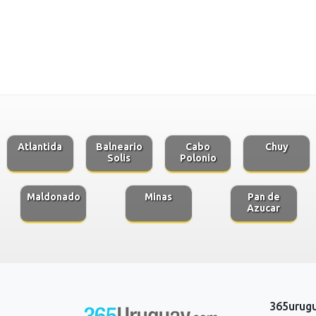
Atlantida
Balneario
Cabo
Chuy
Solis
Polonio
Maldonado
Minas
Pan de
Azucar
365urug