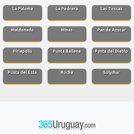
La Paloma
La Pedrera
Las Toscas
Maldonado
Minas
Pan de Azucar
Piriapolis
Punta Ballena
Punta del Diablo
Punta del Este
Rocha
Solymar