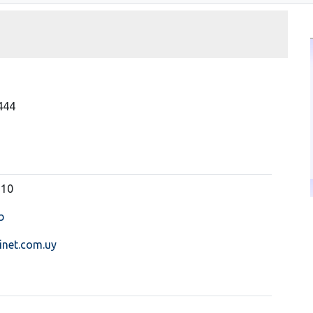
444
910
b
net.com.uy