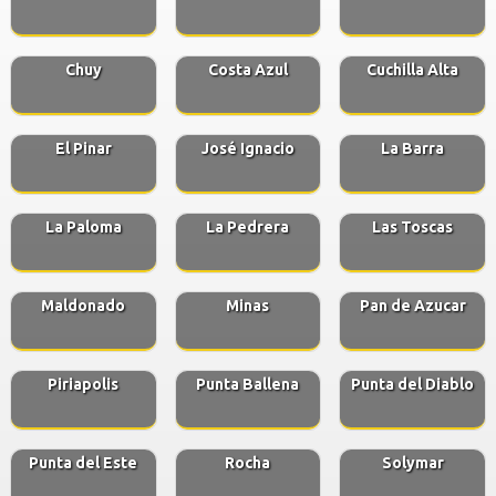
Chuy
Costa Azul
Cuchilla Alta
El Pinar
José Ignacio
La Barra
La Paloma
La Pedrera
Las Toscas
Maldonado
Minas
Pan de Azucar
Piriapolis
Punta Ballena
Punta del Diablo
Punta del Este
Rocha
Solymar