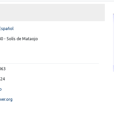
Español
80 - Solís de Mataojo
063
224
b
ver.org