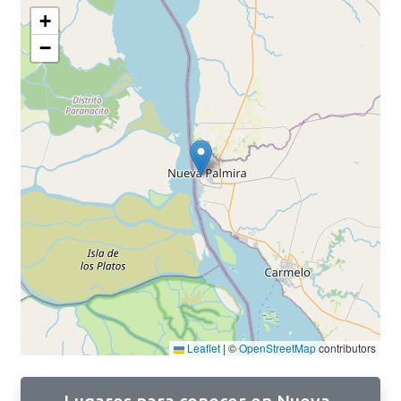
+
−
Leaflet
|
©
OpenStreetMap
contributors