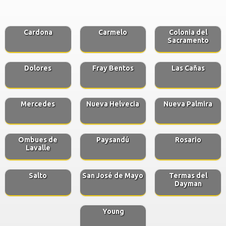
Cardona
Carmelo
Colonia del
Sacramento
Dolores
Fray Bentos
Las Cañas
Mercedes
Nueva Helvecia
Nueva Palmira
Ombues de
Paysandú
Rosario
Lavalle
Salto
San José de Mayo
Termas del
Dayman
Young